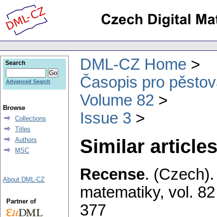
DML-CZ Home
Search
Časopis pro pěstov
Advanced Search
Volume 82
Browse
Issue 3
Collections
Titles
Similar articles
Authors
MSC
Recense
.
(Czech).
About DML-CZ
matematiky
,
vol. 82
Partner of
377