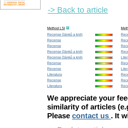
-> Back to article
Method LSI
Met
Recense článků a knih
Rec
Recense
Rec
Recense
Rece
Recense článků a knih
Rece
Recense článků a knih
Lite
Recense
Rec
Recense
Lite
Literatura
Rec
Recense
Rec
Literatura
Rec
We appreciate your fe
similarity of articles (e
Please
contact us
. It 