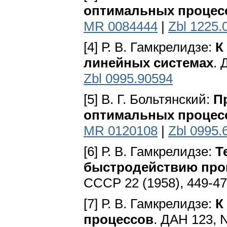
оптимальных процес
MR 0084444
|
Zbl 1225.
[4] Р. В. Гамкрелидзе:
К
линейных системах
. 
Zbl 0995.90594
[5] В. Г. Больтянский:
П
оптимальных процес
MR 0120108
|
Zbl 0995.
[6] Р. В. Гамкрелидзе:
Т
быстродействию про
СССР 22 (1958), 449-4
[7] Р. В. Гамкрелидзе:
К
процессов
. ДАН 123, N