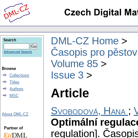
DML-CZ Home
Search
Časopis pro pěstov
Advanced Search
Volume 85
Browse
Issue 3
Collections
Titles
Article
Authors
MSC
Svobodová, Hana
;
V
About DML-CZ
Optimální regulac
Partner of
regulation].
Časopis