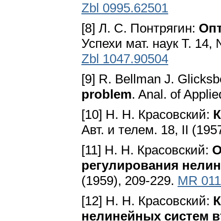
Zbl 0995.62501
[8] Л. С. Понтрягин:
Оп
Успехи мат. наук T. 14, 
Zbl 1047.90504
[9] R. Bellman J. Glicks
problem
. Anal. of Appli
[10] Н. Н. Красовский:
К
Авт. и телем. 18, II (19
[11] Н. Н. Красовский:
О
регулирования нели
(1959), 209-229.
MR 011
[12] Н. Н. Красовский:
К
нелинейных систем в