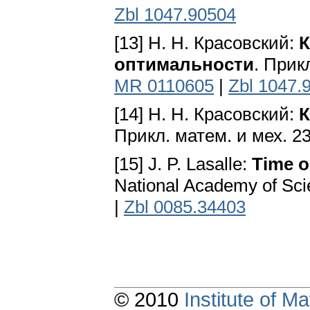
Zbl 1047.90504
[13] Н. Н. Красовский:
К
оптимальности
. Прик
MR 0110605
|
Zbl 1047.
[14] Н. Н. Красовский:
К
Прикл. матем. и мех. 23
[15] J. P. Lasalle:
Time o
National Academy of Sci
|
Zbl 0085.34403
© 2010
Institute of 