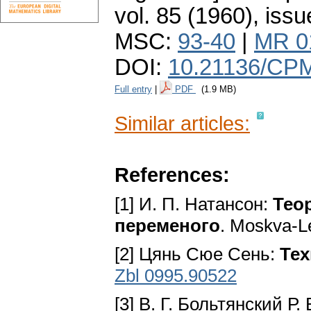
vol. 85 (1960), issu
MSC:
93-40
|
MR 0
DOI:
10.21136/CPM
Full entry
|
PDF
(1.9 MB)
Similar articles:
References:
[1] И. П. Натансон:
Тео
переменого
. Moskva-L
[2] Цянь Сюе Сень:
Тех
Zbl 0995.90522
[3] В. Г. Больтянский Р