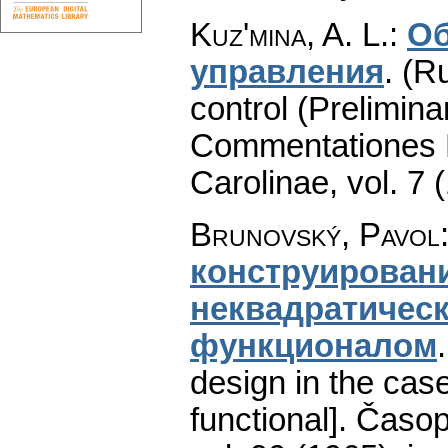
Kuz'mina, A. L.
:
Об
управления
.
(Ru
control (Prelimin
Commentationes M
Carolinae
,
vol. 7 
Brunovský, Pavol
конструировани
неквадратичес
функционалом
design in the cas
functional].
Časop