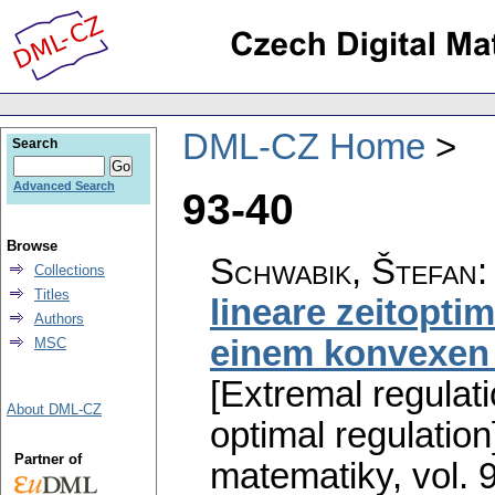
DML-CZ Home
Search
Advanced Search
93-40
Browse
Schwabik, Štefan
Collections
Titles
lineare zeitopt
Authors
einem konvexen
MSC
[Extremal regulati
About DML-CZ
optimal regulation
Partner of
matematiky
,
vol. 