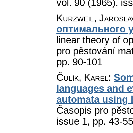
vol. 90 (1965), is
Kurzweil, Jarosla
оптимального 
linear theory of o
pro pěstování ma
pp. 90-101
Čulík, Karel
:
Some
languages and ev
automata using 
Časopis pro pěst
issue 1
,
pp. 43-5