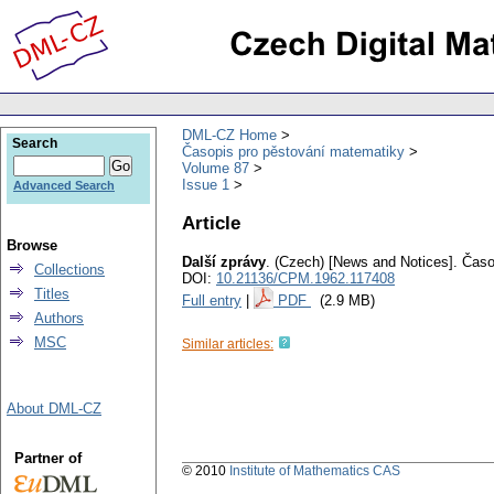
DML-CZ Home
Search
Časopis pro pěstování matematiky
Volume 87
Issue 1
Advanced Search
Article
Browse
Další zprávy
.
(Czech) [News and Notices].
Časo
Collections
DOI:
10.21136/CPM.1962.117408
Titles
Full entry
|
PDF
(2.9 MB)
Authors
MSC
Similar articles:
About DML-CZ
Partner of
© 2010
Institute of Mathematics CAS