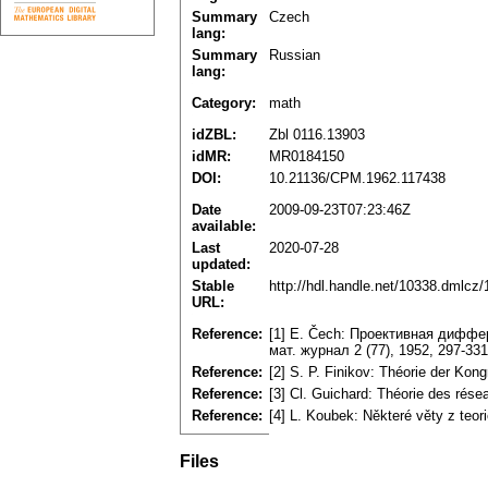
Summary
Czech
lang:
Summary
Russian
lang:
Category:
math
idZBL:
Zbl 0116.13903
idMR:
MR0184150
DOI:
10.21136/CPM.1962.117438
Date
2009-09-23T07:23:46Z
available:
Last
2020-07-28
updated:
Stable
http://hdl.handle.net/10338.dmlcz
URL:
Reference:
[1] E. Čech: Проективная дифф
мат. журнал 2 (77), 1952, 297-331
Reference:
[2] S. P. Finikov: Théorie der Ko
Reference:
[3] Cl. Guichard: Théorie des rés
Reference:
[4] L. Koubek: Některé věty z teo
Files