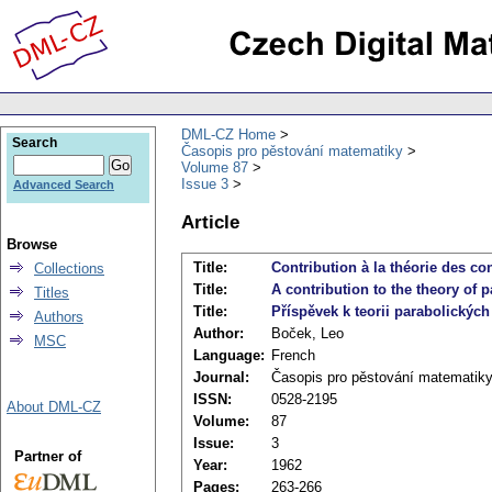
DML-CZ Home
Search
Časopis pro pěstování matematiky
Volume 87
Issue 3
Advanced Search
Article
Browse
Title:
Contribution à la théorie des c
Collections
Title:
A contribution to the theory of 
Titles
Title:
Příspěvek k teorii parabolickýc
Authors
Author:
Boček, Leo
MSC
Language:
French
Journal:
Časopis pro pěstování matematik
ISSN:
0528-2195
About DML-CZ
Volume:
87
Issue:
3
Partner of
Year:
1962
Pages:
263-266