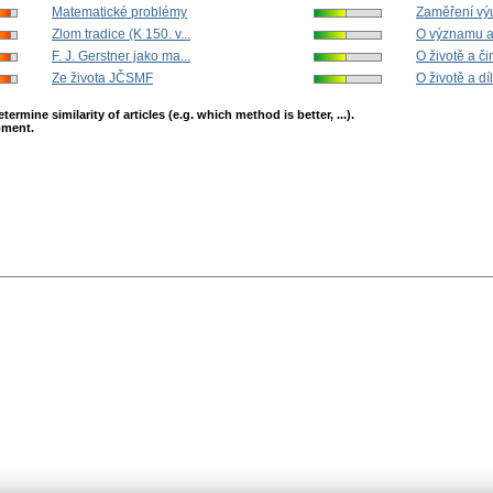
Matematické problémy
Zaměření výu
Zlom tradice (K 150. v...
O významu a
F. J. Gerstner jako ma...
O životě a či
Ze života JČSMF
O životě a díl
mine similarity of articles (e.g. which method is better, ...).
opment.