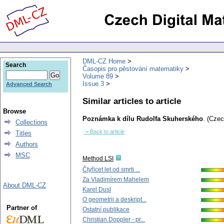
DML-CZ Home
Search
Časopis pro pěstování matematiky
Volume 89
Issue 3
Advanced Search
Similar articles to article
Browse
Poznámka k dílu Rudolfa Skuherského
.
(Czec
Collections
-> Back to article
Titles
Authors
MSC
Method LSI
Čtyřicet let od smrti ...
Za Vladimírem Mahelem
About DML-CZ
Karel Dusl
O geometrii a deskript...
Partner of
Ostatní publikace
Christian Doppler - pr...