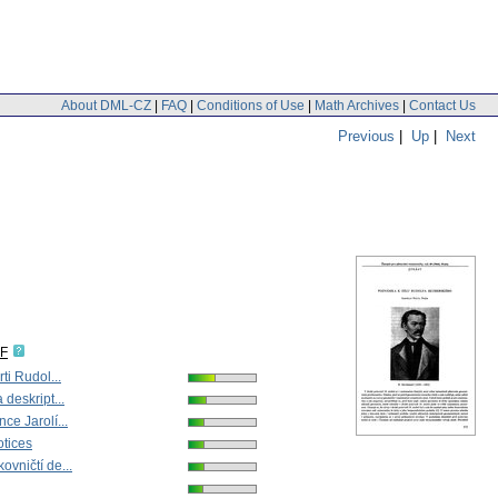
About DML-CZ
|
FAQ
|
Conditions of Use
|
Math Archives
|
Contact Us
Previous
|
Up
|
Next
DF
ti Rudol...
 deskript...
ce Jarolí...
tices
ovničtí de...