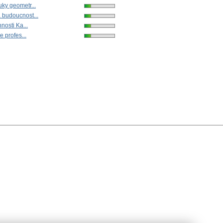
ky geometr...
 budoucnost...
nnosti Ka...
e profes...