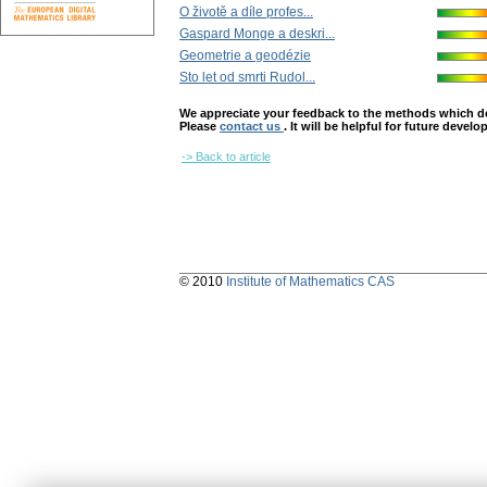
O životě a díle profes...
Gaspard Monge a deskri...
Geometrie a geodézie
Sto let od smrti Rudol...
We appreciate your feedback to the methods which deter
Please
contact us
. It will be helpful for future devel
-> Back to article
© 2010
Institute of Mathematics CAS