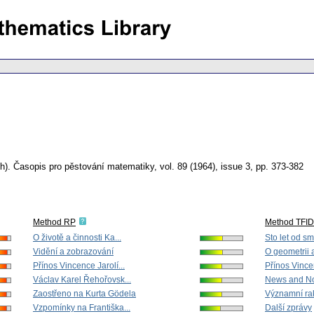
h).
Časopis pro pěstování matematiky
,
vol. 89 (1964), issue 3
,
pp. 373-382
Method RP
Method TFI
O životě a činnosti Ka...
Sto let od smr
Vidění a zobrazování
O geometrii a
Přínos Vincence Jarolí...
Přínos Vincen
Václav Karel Řehořovsk...
News and No
Zaostřeno na Kurta Gödela
Významní rak
Vzpomínky na Františka...
Další zprávy