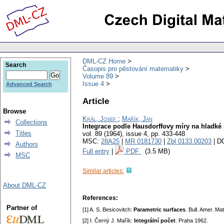
DML-CZ Home
Search
Časopis pro pěstování matematiky
Volume 89
Issue 4
Advanced Search
Article
Browse
Král, Josef
;
Mařík, Jan
Collections
Integrace podle Hausdorffovy míry na hladké
Titles
vol. 89 (1964), issue 4
,
pp. 433-448
MSC:
28A25
|
MR 0181730
|
Zbl 0133.00203
| D
Authors
Full entry
|
PDF
(3.5 MB)
MSC
Similar articles:
About DML-CZ
References:
Partner of
[1] A. S. Besicovitch:
Parametric surfaces
. Bull. Amer. M
[2] I. Černý J. Mařík:
Integrální počet
. Praha 1962.