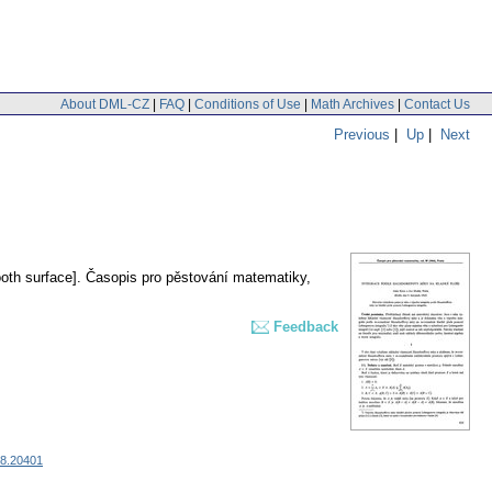
About DML-CZ
|
FAQ
|
Conditions of Use
|
Math Archives
|
Contact Us
Previous
|
Up
|
Next
oth surface].
Časopis pro pěstování matematiky
,
Feedback
38.20401