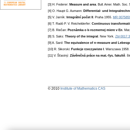
[3] H. Federer:
Measure and area
. Bull. Amer. Math. Soc.
[4] O. Haupt G. Aumann:
Differential- und Integralrechn
[5] V. Jarník:
Integrální počet II
. Praha 1955.
MR 007585
[6] T. Radó P. V. Reichelderfer:
Continuous transformati
[7] B. Riečan:
Poznámka o k-rozmernej miere v En
. Mat
[8] S. Saks:
Theory of the integral
. New York.
Zbl 0017.
[9] A. Sard:
The equivalence of n-measure and Lebesg
[10] R. Sikorski:
Funkcje rzeczywiste I
. Warszawa 1958
[11] V. Šťastný:
Závěrečná práce na mat.-fys. fakultě
. š
© 2010
Institute of Mathematics CAS