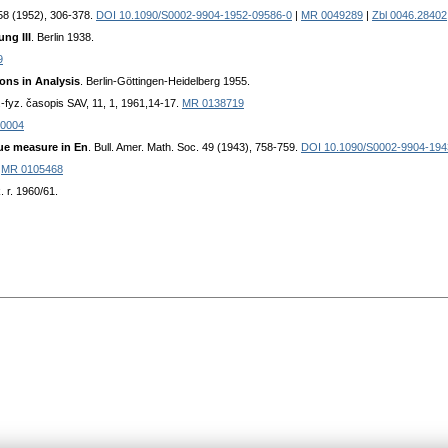
 58 (1952), 306-378.
DOI 10.1090/S0002-9904-1952-09586-0
|
MR 0049289
|
Zbl 0046.28402
ung III
. Berlin 1938.
9
ons in Analysis
. Berlin-Göttingen-Heidelberg 1955.
.-fyz. časopis SAV, 11, 1, 1961,14-17.
MR 0138719
30004
ue measure in En
. Bull. Amer. Math. Soc. 49 (1943), 758-759.
DOI 10.1090/S0002-9904-194
.
MR 0105468
k. r. 1960/61.