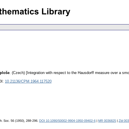
 ploše
.
(Czech) [Integration with respect to the Hausdorff measure over a smo
OI:
10.21136/CPM.1964.117520
ath. Soc. 56 (1950), 288-296.
DOI 10.1090/S0002-9904-1950-09402-6
|
MR 0036825
|
Zbl 00