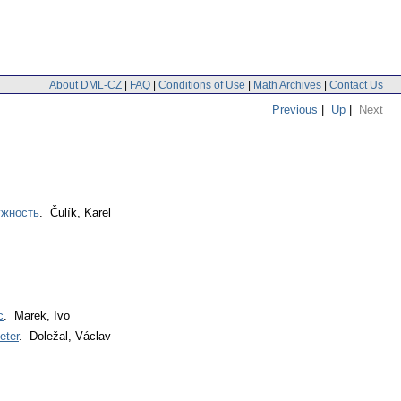
About DML-CZ
|
FAQ
|
Conditions of Use
|
Math Archives
|
Contact Us
Previous
|
Up
|
Next
ужность
. Čulík, Karel
c
. Marek, Ivo
eter
. Doležal, Václav