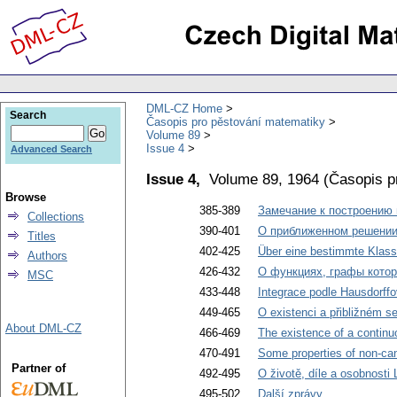
DML-CZ Home
Search
Časopis pro pěstování matematiky
Volume 89
Issue 4
Advanced Search
Issue 4,
Volume 89, 1964
(
Časopis p
Browse
385-389
Замечание к построению
Collections
390-401
О приближенном решении
Titles
402-425
Über eine bestimmte Klasse
Authors
426-432
О функциях, графы кото
MSC
433-448
Integrace podle Hausdorffo
449-465
O existenci a přibližném s
About DML-CZ
466-469
The existence of a continu
470-491
Some properties of non-cano
Partner of
492-495
O životě, díle a osobnosti 
495-502
Další zprávy
.