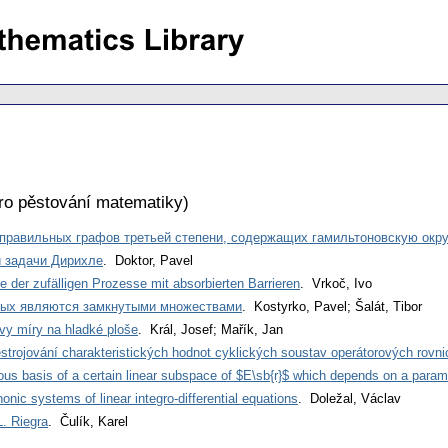
ro pěstování matematiky
)
 правильных графов третьей степени, содержащих гамильтоновскую окр
 задачи Дирихле
. Doktor, Pavel
 der zufälligen Prozesse mit absorbierten Barrieren
. Vrkoč, Ivo
рых являются замкнутыми множествами
. Kostyrko, Pavel; Šalát, Tibor
vy míry na hladké ploše
. Král, Josef; Mařík, Jan
estrojování charakteristických hodnot cyklických soustav operátorových rovni
ous basis of a certain linear subspace of $E\sb{r}$ which depends on a param
nic systems of linear integro-differential equations
. Doležal, Václav
L. Riegra
. Čulík, Karel