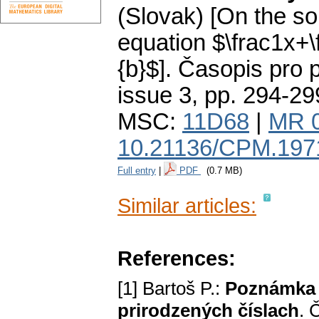
(Slovak) [On the so
equation $\frac1x+\
{b}$].
Časopis pro 
issue 3
,
pp. 294-29
MSC:
11D68
|
MR 
10.21136/CPM.197
Full entry
|
PDF
(0.7 MB)
Similar articles:
References:
[1] Bartoš P.:
Poznámka k
prirodzených číslach
. 