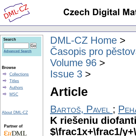
DML-CZ Home
Search
Časopis pro pěstov
Advanced Search
Volume 96
Browse
Issue 3
Collections
Titles
Article
Authors
MSC
Bartoš, Pavel
;
Peh
About DML-CZ
K riešeniu diofant
Partner of
$\frac1x+\frac1/y+