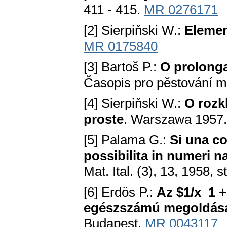
411 - 415.
MR 0276171
[2] Sierpiňski W.:
Elemen
MR 0175840
[3] Bartoš P.:
O prolonga
Časopis pro pěstování m
[4] Sierpiňski W.:
O rozk
proste
. Warszawa 1957.
[5] Palama G.:
Si una co
possibilita in numeri nat
Mat. Ital. (3), 13, 1958, s
[6] Erdös P.:
Az $1/x_1 +
egészszámú megoldása
Budapest.
MR 0043117