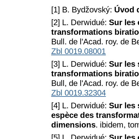
[1] B. Bydžovský:
Úvod d
[2] L. Derwidué:
Sur les
transformations birati
Bull. de l'Acad. roy. de B
Zbl 0019.08001
[3] L. Derwidué:
Sur les
transformations birati
Bull, de l'Acad. roy. de B
Zbl 0019.32304
[4] L. Derwidué:
Sur les
espèce des transformat
dimensions
. ibidem, to
[5] L. Derwidué:
Sur les