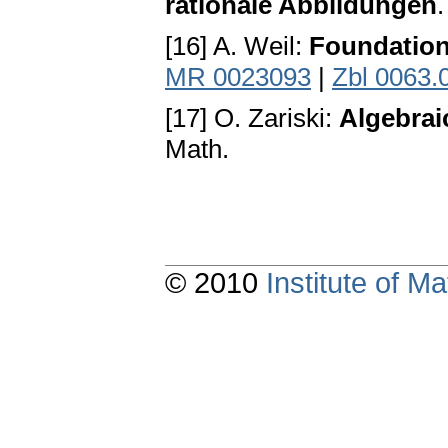
rationale Abbildungen
[16] A. Weil:
Foundation
MR 0023093
|
Zbl 0063.
[17] O. Zariski:
Algebrai
Math.
© 2010
Institute of 