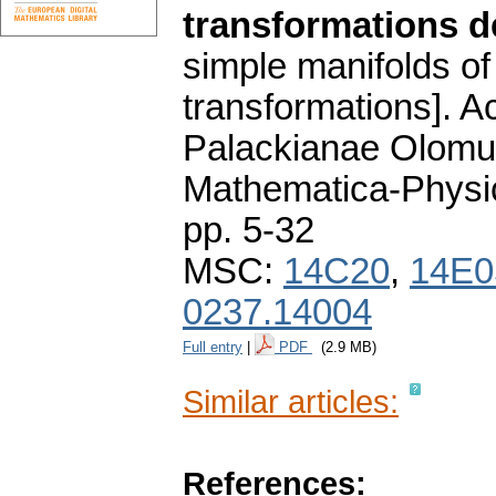
transformations 
simple manifolds o
transformations].
Ac
Palackianae Olomuc
Mathematica-Phys
pp. 5-32
MSC:
14C20
,
14E0
0237.14004
Full entry
|
PDF
(2.9 MB)
Similar articles:
References: