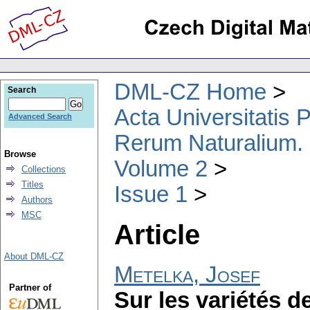
DML-CZ Home
Search
Acta Universitatis
Advanced Search
Rerum Naturalium.
Browse
Volume 2
Collections
Titles
Issue 1
Authors
MSC
Article
About DML-CZ
Metelka, Josef
Partner of
Sur les variétés d