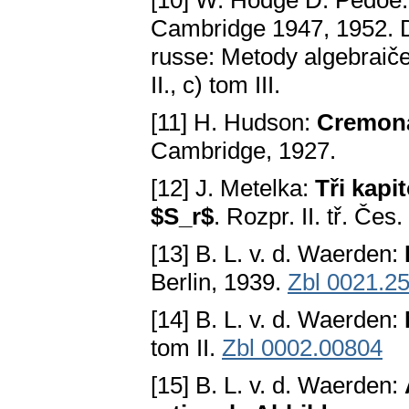
[10] W. Hodge D. Pedoe
Cambridge 1947, 1952. Dan
russe: Metody algebraiče
II., c) tom III.
[11] H. Hudson:
Cremona
Cambridge, 1927.
[12] J. Metelka:
Tři kapi
$S_r$
. Rozpr. II. tř. Čes
[13] B. L. v. d. Waerden:
Berlin, 1939.
Zbl 0021.2
[14] B. L. v. d. Waerden:
tom II.
Zbl 0002.00804
[15] B. L. v. d. Waerden: