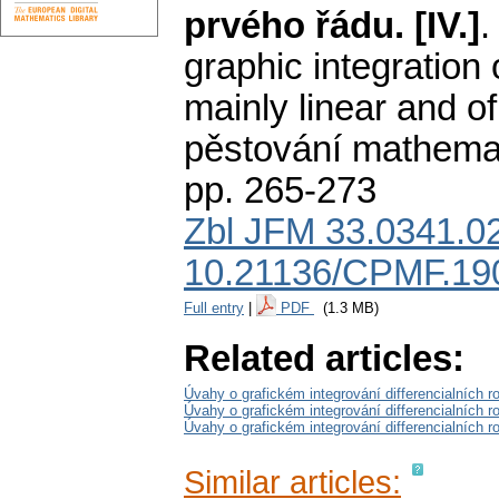
prvého řádu. [IV.]
graphic integration 
mainly linear and of t
pěstování mathemat
pp. 265-273
Zbl JFM 33.0341.0
10.21136/CPMF.19
Full entry
|
PDF
(1.3 MB)
Related articles:
Úvahy o grafickém integrování differencialních ro
Úvahy o grafickém integrování differencialních ro
Úvahy o grafickém integrování differencialních ro
Similar articles: