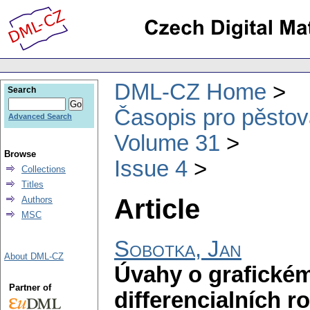
DML-CZ Home
Search
Časopis pro pěstov
Advanced Search
Volume 31
Browse
Issue 4
Collections
Titles
Article
Authors
MSC
Sobotka, Jan
About DML-CZ
Úvahy o grafickém
Partner of
differencialních r