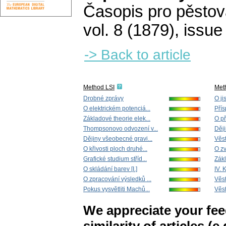
Časopis pro pěstov
vol. 8 (1879), issue
-> Back to article
Method LSI
Met
Drobné zprávy
O ji
O elektrickém potenciá...
Přís
Základové theorie elek...
O př
Thompsonovo odvození v...
Ději
Dějiny všeobecné gravi...
Věst
O křivosti ploch druhé...
O zv
Grafické studium stříd...
Zákl
O skládání barev [I.]
IV. 
O zpracování výsledků ...
Věst
Pokus vysvětliti Machů...
Věst
We appreciate your fe