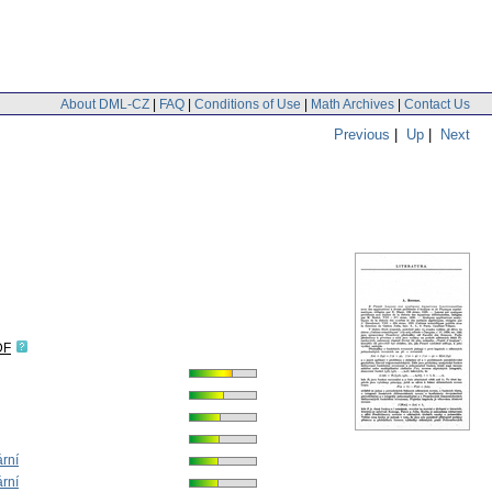
About DML-CZ
|
FAQ
|
Conditions of Use
|
Math Archives
|
Contact Us
Previous
|
Up
|
Next
DF
ární
ární