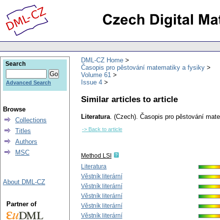
DML-CZ Home
Search
Časopis pro pěstování matematiky a fysiky
Volume 61
Issue 4
Advanced Search
Similar articles to article
Browse
Literatura
.
(Czech).
Časopis pro pěstování mate
Collections
-> Back to article
Titles
Authors
MSC
Method LSI
Literatura
Věstník literární
About DML-CZ
Věstník literární
Věstník literární
Partner of
Věstník literární
Věstník literární