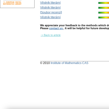
Věstník literární
Věstník literární
[Soubor recenzí]
Věstník literární
We appreciate your feedback to the methods which deter
Please
contact us
. It will be helpful for future devel
-> Back to article
© 2010
Institute of Mathematics CAS