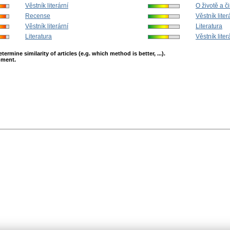
Věstník literární
O životě a či
Recense
Věstník liter
Věstník literární
Literatura
Literatura
Věstník liter
mine similarity of articles (e.g. which method is better, ...).
opment.