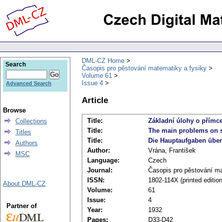
DML-CZ Home
Search
Časopis pro pěstování matematiky a fysiky
Volume 61
Issue 4
Advanced Search
Article
Browse
Title:
Základní úlohy o přímce 
Collections
Title:
The main problems on str
Titles
Title:
Die Hauptaufgaben über 
Authors
Author:
Vrána, František
MSC
Language:
Czech
Journal:
Časopis pro pěstování ma
ISSN:
1802-114X (printed editio
About DML-CZ
Volume:
61
Issue:
4
Partner of
Year:
1932
Pages:
D33-D42