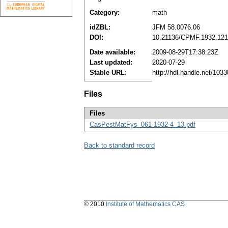
Category:
math
idZBL:
JFM 58.0076.06
DOI:
10.21136/CPMF.1932.12
Date available:
2009-08-29T17:38:23Z
Last updated:
2020-07-29
Stable URL:
http://hdl.handle.net/10
Files
Files
CasPestMatFys_061-1932-4_13.pdf
Back to standard record
© 2010
Institute of Mathematics CAS