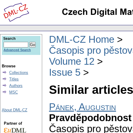
DML-CZ Home
Search
Časopis pro pěstov
Advanced Search
Volume 12
Browse
Issue 5
Collections
Titles
Similar articles
Authors
MSC
Pánek, Augustin
About DML-CZ
Pravděpodobnost a 
Partner of
Časopis pro pěstov