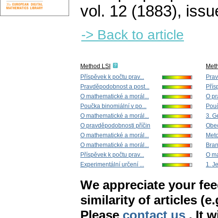
vol. 12 (1883), issu
-> Back to article
Method LSI
Met
Příspěvek k počtu prav...
Prav
Pravděpodobnost a post...
Přís
O mathematické a morál...
O pr
Poučka binomiální v po...
Pouč
O mathematické a morál...
3. G
O pravděpodobnosti příčin
Obec
O mathematické a morál...
Meto
O mathematické a morál...
Bran
Příspěvek k počtu prav...
O ma
Experimentální určení ...
1. J
We appreciate your fe
similarity of articles (e
Please
contact us
. It 