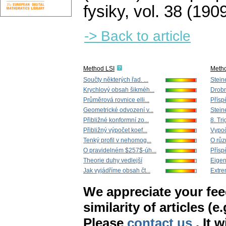
fysiky
,
vol. 38 (1909
-> Back to article
Method LSI
Meth
Součty některých řad. ...
Steine
Krychlový obsah šikméh...
Drobn
Průměrová rovnice elli...
Přísp
Geometrické odvození v...
Steine
Přibližné konformní zo...
8. Tr
Přibližný výpočet koef...
Vypoč
Tenký profil v nehomog...
O růz
O pravidelném $257$-úh...
Příspě
Theorie duhy vedlejší
Eigen
Jak vyjádříme obsah čt...
Extre
We appreciate your fe
similarity of articles (e
Please
contact us
. It 