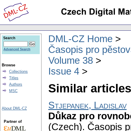
DML-CZ Home
Search
Časopis pro pěstov
Advanced Search
Volume 38
Browse
Issue 4
Collections
Titles
Similar articles
Authors
MSC
Stjepanek, Ladislav
About DML-CZ
Důkaz pro rovnobě
Partner of
(Czech).
Časopis p