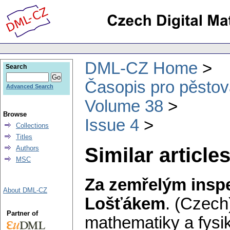
DML-CZ Home
Search
Časopis pro pěstov
Advanced Search
Volume 38
Browse
Issue 4
Collections
Titles
Similar articles
Authors
MSC
Za zemřelým insp
About DML-CZ
Lošťákem
.
(Czech
Partner of
mathematiky a fysi