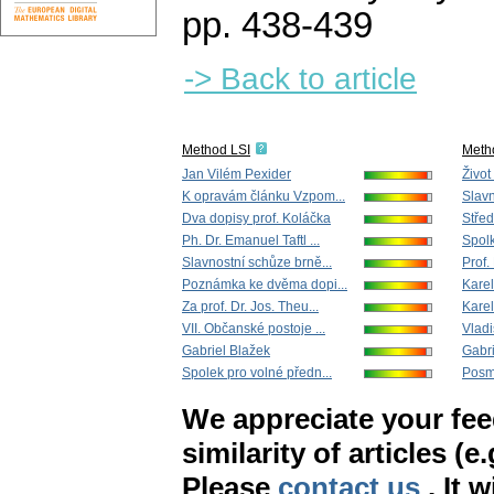
pp. 438-439
-> Back to article
Method LSI
Meth
Jan Vilém Pexider
Život
K opravám článku Vzpom...
Slavn
Dva dopisy prof. Koláčka
Střed
Ph. Dr. Emanuel Taftl ...
Spolk
Slavnostní schůze brně...
Prof.
Poznámka ke dvěma dopi...
Karel
Za prof. Dr. Jos. Theu...
Karel
VII. Občanské postoje ...
Vlad
Gabriel Blažek
Gabri
Spolek pro volné předn...
Posmr
We appreciate your fe
similarity of articles (e
Please
contact us
. It 