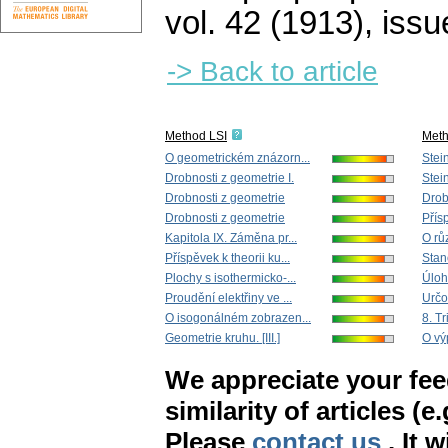
vol. 42 (1913), issu
-> Back to article
Method LSI
Met
O geometrickém znázorn...
Stein
Drobnosti z geometrie I.
Stein
Drobnosti z geometrie
Drob
Drobnosti z geometrie
Přís
Kapitola IX. Záměna pr...
O rů
Příspěvek k theorii ku...
Stan
Plochy s isothermicko-...
Úloh
Proudění elektřiny ve ...
Určo
O isogonálném zobrazen...
8. Tr
Geometrie kruhu. [III.]
O výp
We appreciate your fe
similarity of articles (e
Please
contact us
. It 