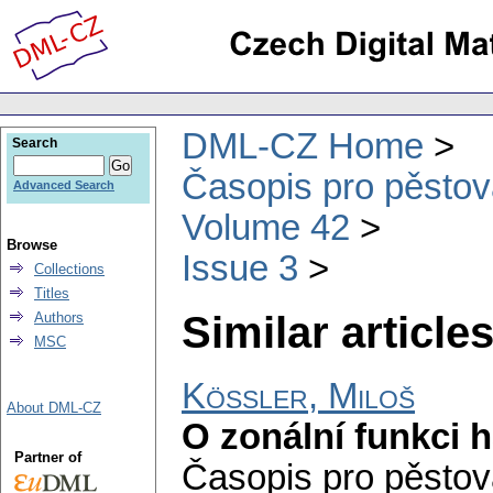
DML-CZ Home
Search
Časopis pro pěstov
Advanced Search
Volume 42
Browse
Issue 3
Collections
Titles
Similar articles
Authors
MSC
Kössler, Miloš
About DML-CZ
O zonální funkci 
Partner of
Časopis pro pěstov