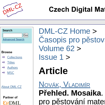
DML-CZ Home
Search
Časopis pro pěstov
Advanced Search
Volume 62
Browse
Issue 1
Collections
Titles
Article
Authors
MSC
Novák, Vladimír
About DML-CZ
Přehled. Mosaika
Partner of
pro pěstování mate