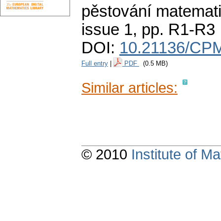
pěstování matemati
issue 1
,
pp. R1-R3
DOI:
10.21136/CPM
Full entry
|
PDF
(0.5 MB)
Similar articles:
© 2010
Institute of 