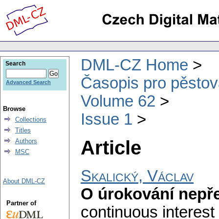
DML-CZ Home
Search
Časopis pro pěstov
Advanced Search
Volume 62
Browse
Issue 1
Collections
Titles
Article
Authors
MSC
Skalický, Václav
About DML-CZ
O úrokování nepře
Partner of
continuous interest 