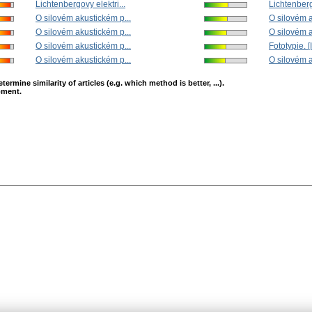
Lichtenbergovy elektri...
Lichtenbergo
O silovém akustickém p...
O silovém a
O silovém akustickém p...
O silovém a
O silovém akustickém p...
Fototypie. [I
O silovém akustickém p...
O silovém a
mine similarity of articles (e.g. which method is better, ...).
opment.