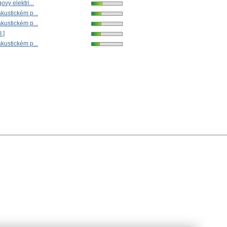
vy elektri...
kustickém p...
kustickém p...
I.]
kustickém p...