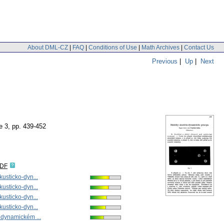
About DML-CZ
|
FAQ
|
Conditions of Use
|
Math Archives
|
Contact Us
Previous
|
Up
|
Next
e 3
,
pp. 439-452
IDF
usticko-dyn...
usticko-dyn...
usticko-dyn...
usticko-dyn...
odynamickém ...