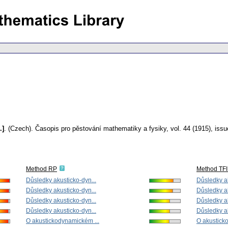
.]
.
(Czech).
Časopis pro pěstování mathematiky a fysiky
,
vol. 44 (1915), issu
Method RP
Method TF
Důsledky akusticko-dyn...
Důsledky ak
Důsledky akusticko-dyn...
Důsledky ak
Důsledky akusticko-dyn...
Důsledky ak
Důsledky akusticko-dyn...
Důsledky ak
O akustickodynamickém ...
O akustick