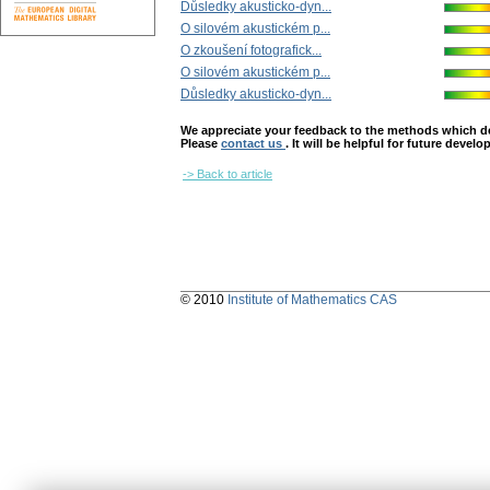
Důsledky akusticko-dyn...
O silovém akustickém p...
O zkoušení fotografick...
O silovém akustickém p...
Důsledky akusticko-dyn...
We appreciate your feedback to the methods which deter
Please
contact us
. It will be helpful for future devel
-> Back to article
© 2010
Institute of Mathematics CAS