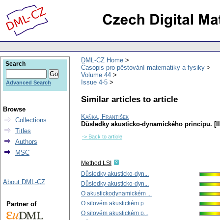
DML-CZ Home
Search
Časopis pro pěstování matematiky a fysiky
Volume 44
Issue 4-5
Advanced Search
Similar articles to article
Browse
Kaňka, František
Collections
Důsledky akusticko-dynamického principu. [II
Titles
-> Back to article
Authors
MSC
Method LSI
Důsledky akusticko-dyn...
About DML-CZ
Důsledky akusticko-dyn...
O akustickodynamickém ...
O silovém akustickém p...
Partner of
O silovém akustickém p...