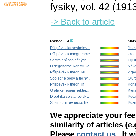
fysiky
,
vol. 42 (1913
-> Back to article
Method LSI
Met
Příspěvek ku sestrojov...
Jak s
Příspěvek k fotogramme...
O or
Sestrojení společných ...
O jis
O degeneraci konstrukc...
Někol
Příspěvěk k theorii ku...
Z ge
Společné body a tečny ...
O urč
Příspěvek k theorii in...
Konst
Grafické řešení někter...
Ktera
Dioptrika se stanovisk...
Počát
Sestrojení rovnoosé hy...
Pozn
We appreciate your fe
similarity of articles (e
Please
contact us
. It 