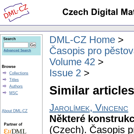
DML-CZ Home
Search
Časopis pro pěstov
Advanced Search
Volume 42
Browse
Issue 2
Collections
Titles
Similar articles
Authors
MSC
Jarolímek, Vincenc
About DML-CZ
Některé konstruk
Partner of
(Czech).
Časopis p