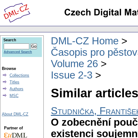
DML-CZ Home
Search
Časopis pro pěstov
Advanced Search
Volume 26
Browse
Issue 2-3
Collections
Titles
Similar articles
Authors
MSC
Studnička, Františe
About DML-CZ
O zobecnění pouč
Partner of
existenci soujemn