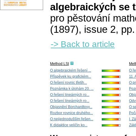
algebraických se 
pro pěstování math
(1897), issue 2
,
pp.
-> Back to article
Method LSI
Met
O algebraickém řešení ...
O ře
Příspěvek ku grafickém...
11. 
O řešení rovnic třetíh...
O pr
Poznámka k úlohám 20. ...
Pozn
O řešení lineárných ro...
Obja
O řešení lineárných ro...
Odvo
Objasnění Borchardtovy...
O se
Rozbor rovnice druhého...
Počá
O nejjednodušším řešen...
I. Z
K didaktice veličin ko...
Zákl