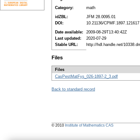
Category:
math
idZBL:
JFM 28.0095.01
DOI:
10.21136/CPMF.1897.121617
Date available:
2009-08-29T13:40:42Z
Last updated:
2020-07-29
Stable URL:
http://hdl.handle.net/10338.
Files
Files
CasPestMatFys_026-1897-2_3.pdf
Back to standard record
© 2010
Institute of Mathematics CAS