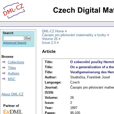
DML-CZ Home
Search
Časopis pro pěstování matematiky a fysiky
Volume 26
Issue 2-3
Advanced Search
Article
Browse
Title:
O zobecnění poučky Hermite
Collections
Title:
On a generalization of a th
Titles
Title:
Verallgemeinerung des Herm
Authors
Author:
Studnička, František Josef
MSC
Language:
Czech
Journal:
Časopis pro pěstování mathe
ISSN:
About DML-CZ
Volume:
26
Issue:
2
Partner of
Year:
1897
Pages:
95-105