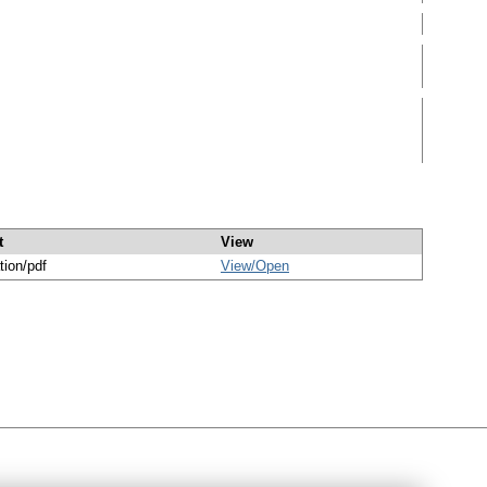
t
View
tion/pdf
View/
Open