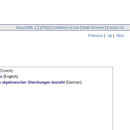
About DML-CZ
|
FAQ
|
Conditions of Use
|
Math Archives
|
Contact Us
Previous
|
Up
|
Next
(Czech)
ns
(English)
n algebraischer Gleichungen bezieht
(German)