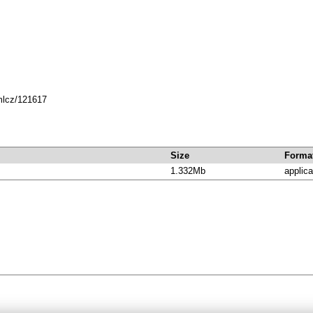
dmlcz/121617
Size
Forma
1.332Mb
applica