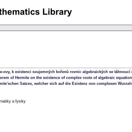
-ovy, k existenci soujemných kořenů rovnic algebraických se táhnoucí
eorem of Hermite on the existence of complex roots of algebraic equatio
ite'schen Satzes, welcher sich auf die Existenz von complexen Wurzel
matiky a fysiky