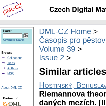
DML-CZ Home
Search
Časopis pro pěstov
Advanced Search
Volume 39
Browse
Issue 2
Collections
Titles
Similar articles
Authors
MSC
Hostinský, Bohusla
About DML-CZ
Riemannova theori
Partner of
daných mezích. [II