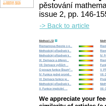
pěstování mathemat
issue 2
,
pp. 146-15
-> Back to article
Method LSI
Met
Riemannova theorie o p...
Riem
Methodický příspěvek k...
Riem
Methodický příspěvek k...
IV. 
IX. Derivace a diferen...
Riem
VII. Derivace vyšších ...
Fun
O povaze funkce $\sum^...
V. P
IV. Funkce jedné promě...
VII. 
VI. Derivace funkce je...
Prvá
Methodický příspěvek k...
Meth
X. Funkce implicitní. ...
XII.
We appreciate your fe