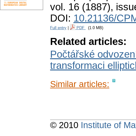
vol. 16 (1887), issu
DOI:
10.21136/CPM
Full entry
|
PDF
(1.0 MB)
Related articles:
Počtářské odvození
transformaci ellipt
Similar articles:
© 2010
Institute of 