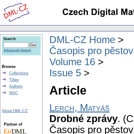
DML-CZ Home
Search
Časopis pro pěstov
Advanced Search
Volume 16
Browse
Issue 5
Collections
Titles
Article
Authors
MSC
Lerch, Matyáš
About DML-CZ
Drobné zprávy
.
(C
Partner of
Časopis pro pěstov