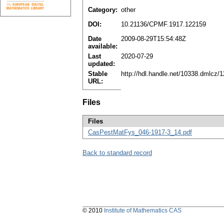
Category:
other
DOI:
10.21136/CPMF.1917.122159
Date
2009-08-29T15:54:48Z
available:
Last
2020-07-29
updated:
Stable
http://hdl.handle.net/10338.dmlcz/
URL:
Files
Files
CasPestMatFys_046-1917-3_14.pdf
Back to standard record
© 2010
Institute of Mathematics CAS