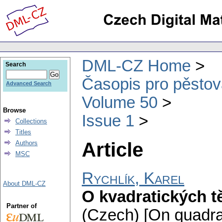
DML-CZ Home
Search
Časopis pro pěstov
Advanced Search
Volume 50
Browse
Issue 1
Collections
Titles
Article
Authors
MSC
Rychlík, Karel
About DML-CZ
O kvadratických tě
Partner of
(Czech) [On quadrati