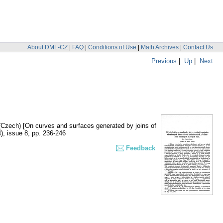
About DML-CZ
|
FAQ
|
Conditions of Use
|
Math Archives
|
Contact Us
Previous
|
Up
|
Next
(Czech) [On curves and surfaces generated by joins of
), issue 8
,
pp. 236-246
Feedback