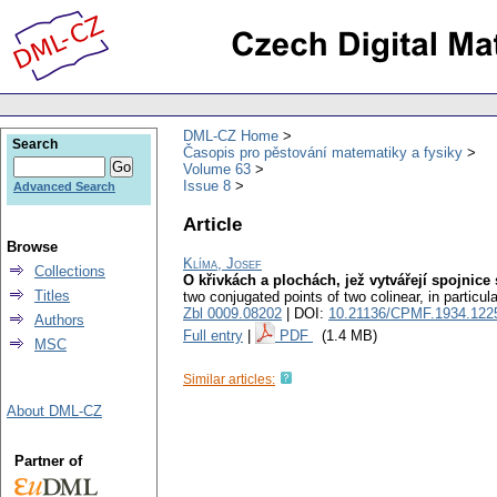
DML-CZ Home
Search
Časopis pro pěstování matematiky a fysiky
Volume 63
Issue 8
Advanced Search
Article
Browse
Klíma, Josef
Collections
O křivkách a plochách, jež vytvářejí spojnic
Titles
two conjugated points of two colinear, in particula
Zbl 0009.08202
| DOI:
10.21136/CPMF.1934.122
Authors
Full entry
|
PDF
(1.4 MB)
MSC
Similar articles:
About DML-CZ
Partner of