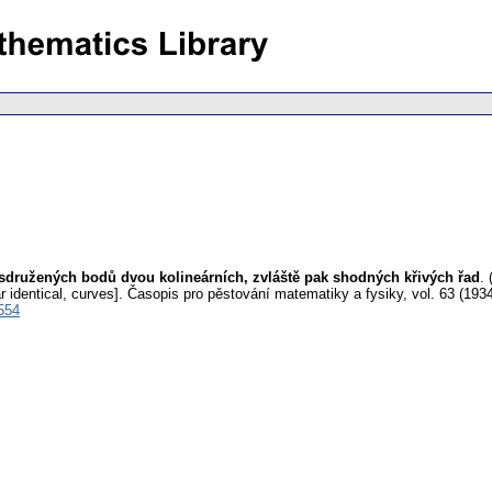
e sdružených bodů dvou kolineárních, zvláště pak shodných křivých řad
.
r identical, curves].
Časopis pro pěstování matematiky a fysiky
,
vol. 63 (1934
554