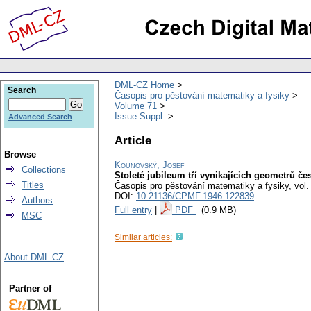
DML-CZ Home
Search
Časopis pro pěstování matematiky a fysiky
Volume 71
Issue Suppl.
Advanced Search
Article
Browse
Kounovský, Josef
Collections
Stoleté jubileum tří vynikajícich geometrů č
Titles
Časopis pro pěstování matematiky a fysiky
,
vol.
DOI:
10.21136/CPMF.1946.122839
Authors
Full entry
|
PDF
(0.9 MB)
MSC
Similar articles:
About DML-CZ
Partner of