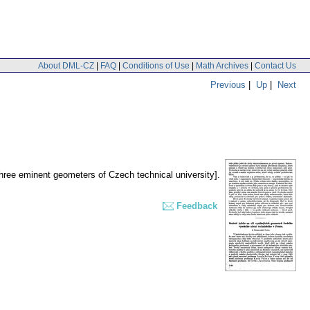
About DML-CZ
|
FAQ
|
Conditions of Use
|
Math Archives
|
Contact Us
Previous
|
Up
|
Next
three eminent geometers of Czech technical university].
Feedback