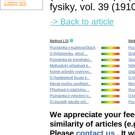
fysiky
,
vol. 39 (1910
-> Back to article
Method LSI
Met
Poznámka o kuželosečkách
Poz
O čtyřúhelníku, jehož ...
Dro
Poznámka ke konstrukci...
Sest
Methodický příspěvek k...
Něko
Kolmé průměty rovinnýc...
Osta
O Queteletově focale k...
O ji
Kterak možno upotřebit...
Mon
Příspěvek k rotačnímu ...
Rov
Poznámka k vytvoření p...
O kr
O cissoidě jakožto prů...
Pozn
We appreciate your fe
similarity of articles (e
Please
contact us
. It 