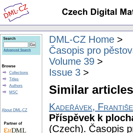
DML-CZ Home
Search
Časopis pro pěstov
Advanced Search
Volume 39
Browse
Issue 3
Collections
Titles
Similar articles
Authors
MSC
Kadeřávek, Františ
About DML-CZ
Příspěvek k ploch
Partner of
(Czech).
Časopis p