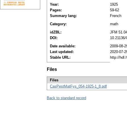
Year:
1925
Pages:
59-62
Summary lang:
French
Category:
math
idZBL:
JFM 51.0
DOI:
10.21136
Date available:
2009-08-2
Last updated:
2020-07-2
Stable URL:
http://hdl
Files
Files
CasPestMatFys_054-1925-1_8.pdf
Back to standard record