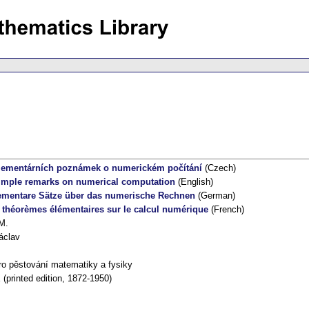
elementárních poznámek o numerickém počítání
(Czech)
simple remarks on numerical computation
(English)
lementare Sätze über das numerische Rechnen
(German)
théorèmes élémentaires sur le calcul numérique
(French)
M.
áclav
ro pěstování matematiky a fysiky
(printed edition, 1872-1950)