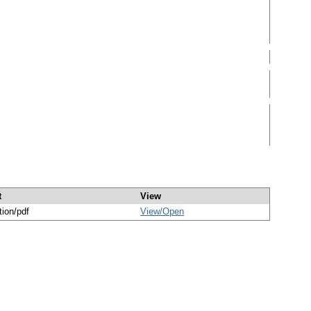
t
View
tion/pdf
View/
Open