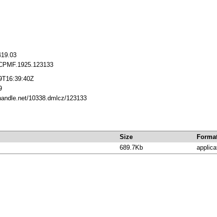
419.03
/CPMF.1925.123133
9T16:39:40Z
9
.handle.net/10338.dmlcz/123133
Size
Forma
689.7Kb
applica