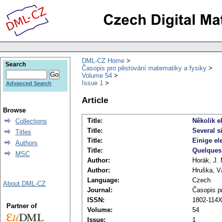
DML-CZ Home
Search
Časopis pro pěstování matematiky a fysiky
Volume 54
Issue 1
Advanced Search
Article
Browse
Title:
Několik 
Collections
Title:
Several 
Titles
Title:
Einige e
Authors
Title:
Quelques 
MSC
Author:
Horák, J. 
Author:
Hruška, V
Language:
Czech
About DML-CZ
Journal:
Časopis p
ISSN:
1802-114X 
Partner of
Volume:
54
Issue:
1