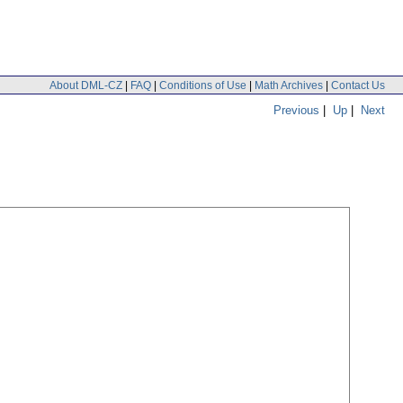
About DML-CZ
|
FAQ
|
Conditions of Use
|
Math Archives
|
Contact Us
Previous
|
Up
|
Next