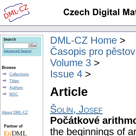
DML-CZ Home
Search
Časopis pro pěstov
Advanced Search
Volume 3
Browse
Issue 4
Collections
Titles
Article
Authors
MSC
Šolín, Josef
About DML-CZ
Počátkové arithmog
Partner of
the beginnings of ar