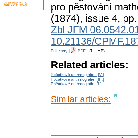
pro pěstování math
(1874), issue 4
,
pp.
Zbl JFM 06.0542.0
10.21136/CPMF.18
Full entry
|
PDF
(1.1 MB)
Related articles:
Počátkově arithmografie. [IV.]
Počátkové arithmografie. [III.]
Počátkové arithmografie. [I.]
Similar articles: