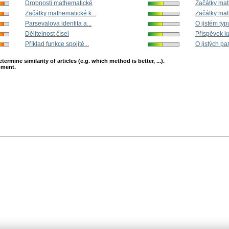
Drobnosti mathematické
Začátky mat
Začátky mathematické k...
Začátky mat
Parsevalova identita a...
O jistém typ
Dělitelnost čísel
Příspěvek k
Příklad funkce spojité...
O jistých pa
mine similarity of articles (e.g. which method is better, ...).
opment.