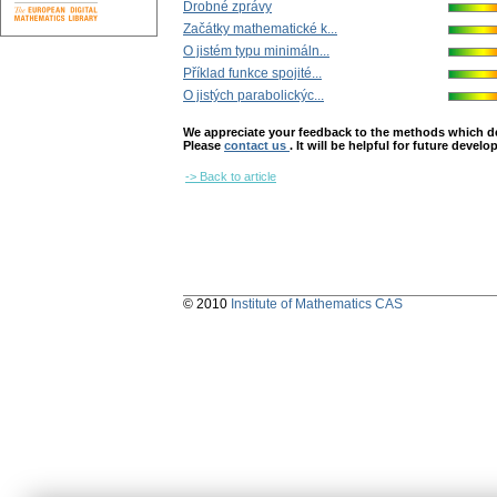
Drobné zprávy
Začátky mathematické k...
O jistém typu minimáln...
Příklad funkce spojité...
O jistých parabolickýc...
We appreciate your feedback to the methods which deter
Please
contact us
. It will be helpful for future devel
-> Back to article
© 2010
Institute of Mathematics CAS