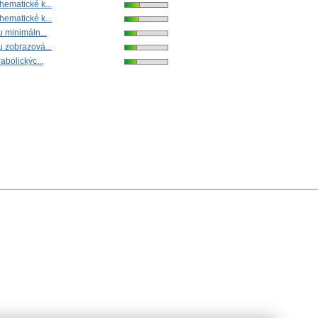
hematické k...
hematické k...
u minimáln...
u zobrazová...
rabolickýc...