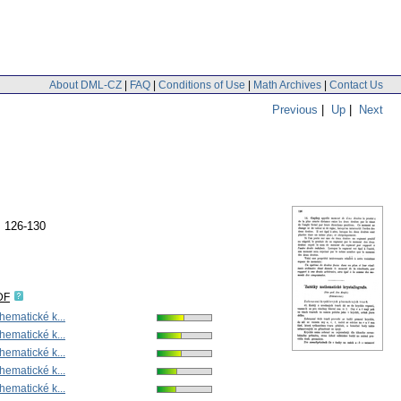
About DML-CZ
|
FAQ
|
Conditions of Use
|
Math Archives
|
Contact Us
Previous
|
Up
|
Next
. 126-130
DF
hematické k...
hematické k...
hematické k...
hematické k...
hematické k...