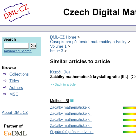
DML-CZ Home
Search
Časopis pro pěstování matematiky a fysiky
Volume 1
Issue 3
Advanced Search
Similar articles to article
Browse
Krejčí, Jan
Collections
Začátky mathematické krystallografie [III.]
.
(C
Titles
-> Back to article
Authors
MSC
Method LSI
Začátky mathematické k...
About DML-CZ
Začátky mathematické k...
Začátky mathematické k...
Začátky mathematické k...
Partner of
O průmětě průseku dvou...