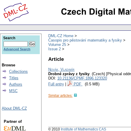
DML-CZ Home
Search
Časopis pro pěstování matematiky a fysiky
Volume 25
Issue 2
Advanced Search
Article
Browse
Novák, Vladimír
Collections
Drobné zprávy z fysiky
.
(Czech) [Physical odd
Titles
DOI:
10.21136/CPMF.1896.123320
Full entry
|
PDF
(0.5 MB)
Authors
MSC
Similar articles:
About DML-CZ
Partner of
© 2010
Institute of Mathematics CAS