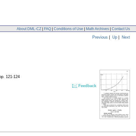
About DML-CZ
|
FAQ
|
Conditions of Use
|
Math Archives
|
Contact Us
Previous
|
Up
|
Next
pp. 121-124
Feedback