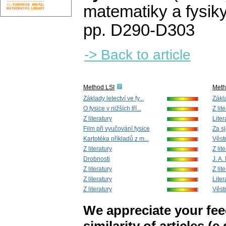
matematiky a fysik
pp. D290-D303
-> Back to article
Method LSI
Met
Základy letectví ve fy...
Zákla
O fysice v nižších tří...
Z lit
Z literatury
Liter
Film při vyučování fysice
Za s
Kartotéka příkladů z m...
Věstn
Z literatury
Z lit
Drobnosti
J. A
Z literatury
Z lit
Z literatury
Liter
Z literatury
Věstn
We appreciate your fe