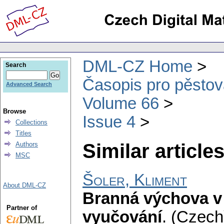
DML-CZ Home
Search
Časopis pro pěstov
Advanced Search
Volume 66
Browse
Issue 4
Collections
Titles
Similar articles
Authors
MSC
Šoler, Kliment
About DML-CZ
Branná výchova v
Partner of
vyučování
.
(Czech