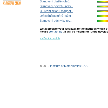
Stanovení pláště rotač...
Stanovení povrchu prav...
O určení sklonu magnet...
Určování rozměrů kužel...
Stanovení odchylky rov...
We appreciate your feedback to the methods which deter
Please
contact us
. It will be helpful for future devel
-> Back to article
© 2010
Institute of Mathematics CAS