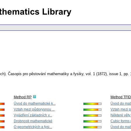
ch).
Časopis pro pěstování mathematiky a fysiky
,
vol. 1 (1872), issue 1
,
pp. 
Method RP
Method TFI
Úvod do mathematické k...
Úvod do math
Vztah mezi půdorysnou ...
Vztah mezi p
Vyjádření základních v...
Některé věty
Drobnosti mathematické
Cubic forms 
O geometrických a fysi...
Úvod do math