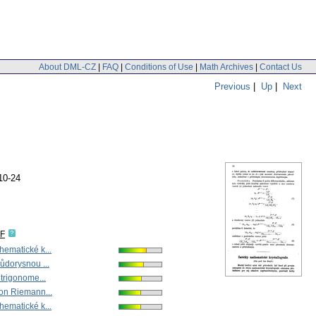
About DML-CZ
|
FAQ
|
Conditions of Use
|
Math Archives
|
Contact Us
Previous
|
Up
|
Next
10-24
DF
ematické k...
ůdorysnou ...
 trigonome...
on Riemann...
ematické k...