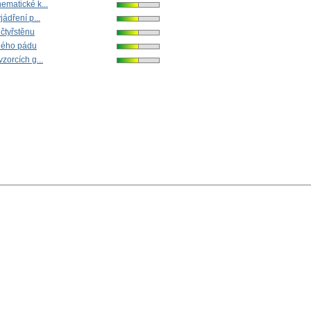
ematické k...
jádření p...
čtyřstěnu
ného pádu
zorcích g...