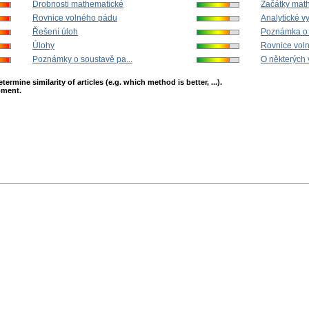
Drobnosti mathematické
Začátky math
Rovnice volného pádu
Analytické vy
Řešení úloh
Poznámka o 
Úlohy
Rovnice vol
Poznámky o soustavě pa...
O některých v
mine similarity of articles (e.g. which method is better, ...).
opment.