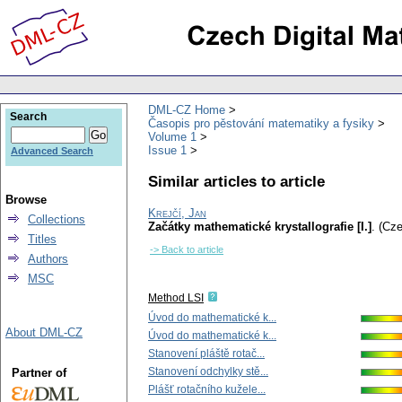
DML-CZ Home
Search
Časopis pro pěstování matematiky a fysiky
Volume 1
Issue 1
Advanced Search
Similar articles to article
Browse
Krejčí, Jan
Collections
Začátky mathematické krystallografie [I.]
.
(Cze
Titles
-> Back to article
Authors
MSC
Method LSI
Úvod do mathematické k...
About DML-CZ
Úvod do mathematické k...
Stanovení pláště rotač...
Stanovení odchylky stě...
Partner of
Plášť rotačního kužele...