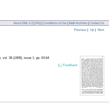
About DML-CZ
|
FAQ
|
Conditions of Use
|
Math Archives
|
Contact Us
Previous
|
Up
|
Next
y
,
vol. 38 (1909), issue 1
,
pp. 63-64
Feedback