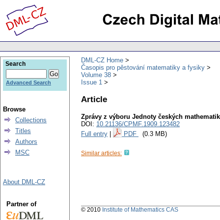
DML-CZ Home
Search
Časopis pro pěstování matematiky a fysiky
Volume 38
Issue 1
Advanced Search
Article
Browse
Zprávy z výboru Jednoty českých mathemati
Collections
DOI:
10.21136/CPMF.1909.123482
Titles
Full entry
|
PDF
(0.3 MB)
Authors
MSC
Similar articles:
About DML-CZ
Partner of
© 2010
Institute of Mathematics CAS