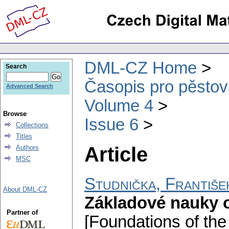
DML-CZ Home
Search
Časopis pro pěstov
Advanced Search
Volume 4
Browse
Issue 6
Collections
Titles
Article
Authors
MSC
Studnička, Františe
About DML-CZ
Základové nauky o 
Partner of
[Foundations of the 