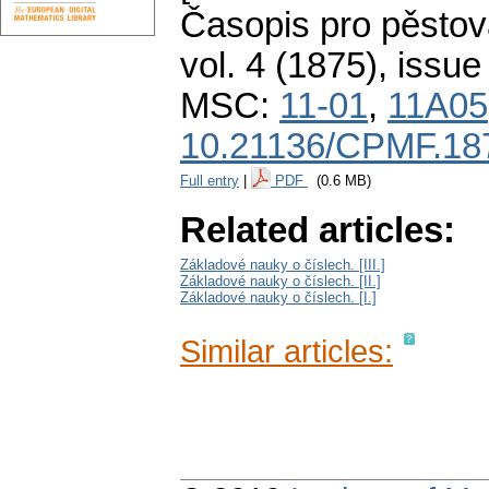
Časopis pro pěstov
vol. 4 (1875), issue
MSC:
11-01
,
11A05
10.21136/CPMF.18
Full entry
|
PDF
(0.6 MB)
Related articles:
Základové nauky o číslech. [III.]
Základové nauky o číslech. [II.]
Základové nauky o číslech. [I.]
Similar articles: