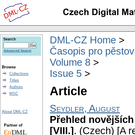
DML-CZ Home
Search
Časopis pro pěstov
Advanced Search
Volume 8
Browse
Issue 5
Collections
Titles
Article
Authors
MSC
Seydler, August
About DML-CZ
Přehled novějších
Partner of
[VIII.]
.
(Czech) [A r