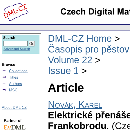
DML-CZ Home
Search
Časopis pro pěstov
Advanced Search
Volume 22
Browse
Issue 1
Collections
Titles
Article
Authors
MSC
Novák, Karel
About DML-CZ
Elektrické přenáš
Partner of
Frankobrodu
.
(Cze