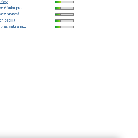
právy
 článku pro...
meziplanetá...
h oscilla...
plazmatu a m...