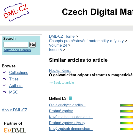
DML-CZ Home
Search
Časopis pro pěstování matematiky a fysiky
Volume 24
Issue 5
Advanced Search
Similar articles to article
Browse
Novák, Karel
Collections
O galvanickém odporu vismutu v magnetické
Titles
-> Back to article
Authors
MSC
Method LSI
O elektrických oscilla...
About DML-CZ
Drobné zprávy
Nová methoda k demonst...
Drobné zprávy z fysiky
Partner of
Nový způsob demonstrac...