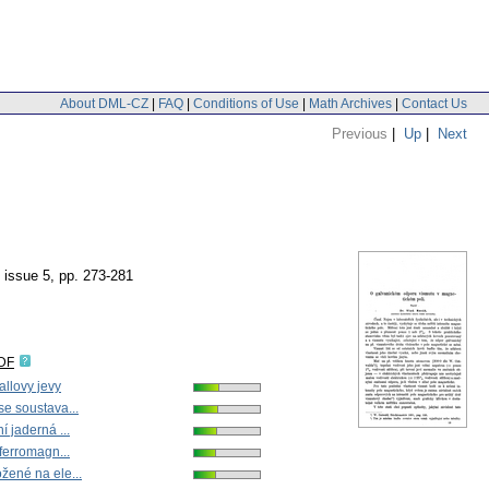
About DML-CZ
|
FAQ
|
Conditions of Use
|
Math Archives
|
Contact Us
Previous
|
Up
|
Next
, issue 5
,
pp. 273-281
IDF
llovy jevy
se soustava...
í jaderná ...
 ferromagn...
žené na ele...