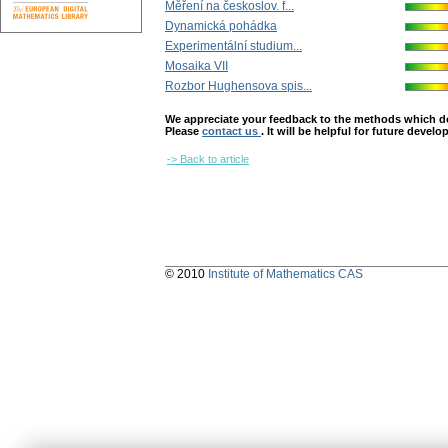
Měření na českoslov. f...
Dynamická pohádka
Experimentální studium...
Mosaika VII
Rozbor Hughensova spis...
We appreciate your feedback to the methods which deter
Please
contact us
. It will be helpful for future devel
-> Back to article
© 2010
Institute of Mathematics CAS