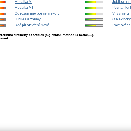
Mosaika VI
Jubilea a z
Mosaika VII
Poznámka ke
Co rozumíme pojmem exo...
Vliv směru 
Jubilea a zprávy
O elektrickýc
Řeč při otevření Nové ...
Rovnováha 
mine similarity of articles (e.g. which method is better, ...).
opment.