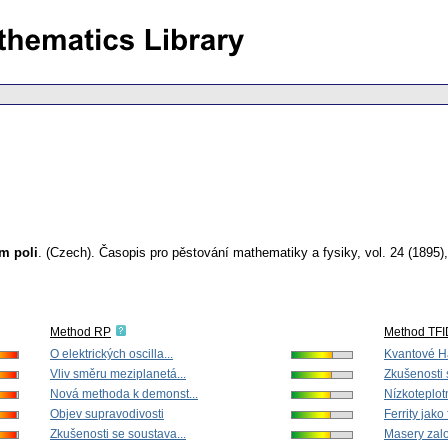
m poli
.
(Czech).
Časopis pro pěstování mathematiky a fysiky
,
vol. 24 (1895)
Method RP
Method TF
O elektrických oscilla...
Kvantové Ha
Vliv směru meziplanetá...
Zkušenosti 
Nová methoda k demonst...
Nízkoteplotn
Objev supravodivosti
Ferrity jako
Zkušenosti se soustava...
Masery zalo