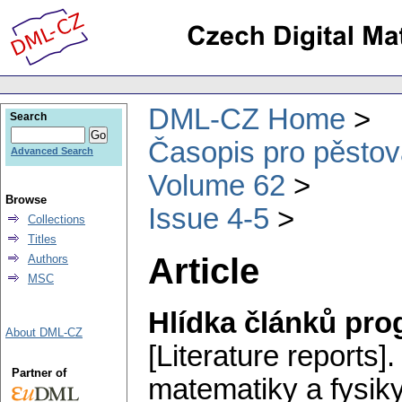
DML-CZ Home
Search
Časopis pro pěstov
Advanced Search
Volume 62
Browse
Issue 4-5
Collections
Titles
Article
Authors
MSC
Hlídka článků pr
About DML-CZ
[Literature reports].
Partner of
matematiky a fysik