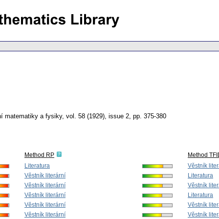
í matematiky a fysiky
,
vol. 58 (1929), issue 2
,
pp. 375-380
Method RP
Method TF
Literatura
Věstník lite
Věstník literární
Literatura
Věstník literární
Věstník lite
Věstník literární
Literatura
Věstník literární
Věstník lite
Věstník literární
Věstník lite