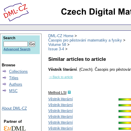
DML-CZ Home
Search
Časopis pro pěstování matematiky a fysiky
Volume 58
Issue 3-4
Advanced Search
Similar articles to article
Browse
Věstník literární
.
(Czech).
Časopis pro pěstován
Collections
-> Back to article
Titles
Authors
MSC
Method LSI
Věstník literární
Věstník literární
About DML-CZ
Věstník literární
Věstník literární
Partner of
Věstník literární
Věstník literární