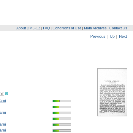
About DML-CZ
|
FAQ
|
Conditions of Use
|
Math Archives
|
Contact Us
Previous
|
Up
|
Next
IDF
rární
rární
rární
rární