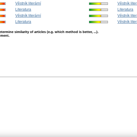
Věstník literární
Věstník lite
Literatura
Literatura
Věstník literární
Věstník lite
Literatura
Věstník lite
mine similarity of articles (e.g. which method is better, ...).
opment.