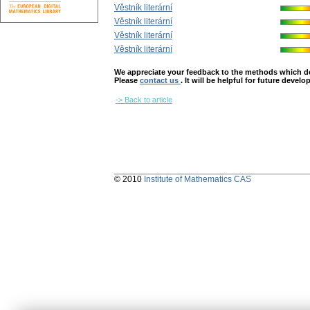
Věstník literární
Věstník literární
Věstník literární
Věstník literární
We appreciate your feedback to the methods which deter
Please
contact us
. It will be helpful for future devel
-> Back to article
© 2010
Institute of Mathematics CAS