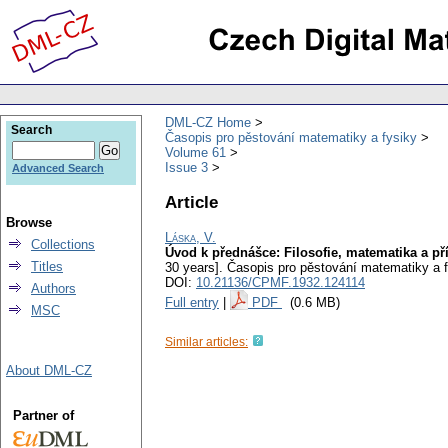
DML-CZ Home
Search
Časopis pro pěstování matematiky a fysiky
Volume 61
Issue 3
Advanced Search
Article
Browse
Láska, V.
Collections
Úvod k přednášce: Filosofie, matematika a př
Titles
30 years].
Časopis pro pěstování matematiky a f
DOI:
10.21136/CPMF.1932.124114
Authors
Full entry
|
PDF
(0.6 MB)
MSC
Similar articles:
About DML-CZ
Partner of