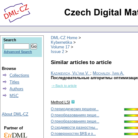
DML-CZ Home
Search
Kybernetika
Volume 17
Issue 2
Advanced Search
Similar articles to article
Browse
Kazakevich, Vil'yam V.
;
Mochalov, Ivan A.
Collections
Последовательные алгоритмы оптимизаци
Titles
-> Back to article
Authors
MSC
Method LSI
O периодических решени...
About DML-CZ
О преобразованиях реше...
О преобразованиях реше...
О сходимости разностны...
Partner of
О поверхностях $R$ и о...