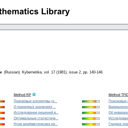
и
.
(Russian).
Kybernetika
,
vol. 17 (1981), issue 2
,
pp. 140-146
Method RP
Method TFI
Поисковые алгоритмы ус...
Поисковые а
О граничных значениях ...
Вариационна
Исследование решений в...
Oб инвариан
Оптимальные статистиче...
Исследован
Нули арифметических ря...
Гладкое пре