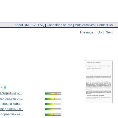
About DML-CZ
|
FAQ
|
Conditions of Use
|
Math Archives
|
Contact Us
Previous
|
Up
|
Next
DF
лгоритмы ус...
я задача оп...
тности хара...
ие решений в...
образование...