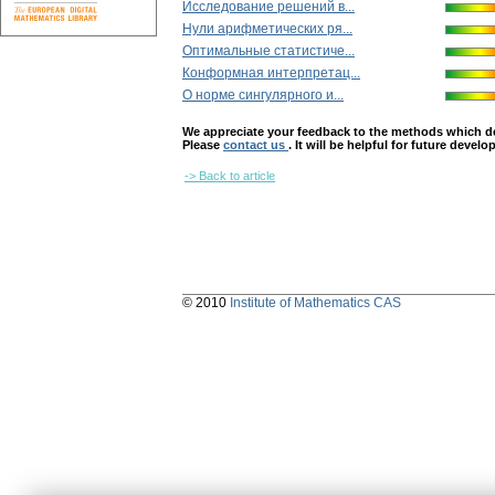
Исследование решений в...
Нули арифметических ря...
Оптимальные статистиче...
Конформная интерпретац...
О норме сингулярного и...
We appreciate your feedback to the methods which deter
Please
contact us
. It will be helpful for future devel
-> Back to article
© 2010
Institute of Mathematics CAS