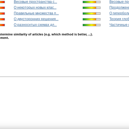
Весовые пространства с...
Весовые про
О некоторых новых клас...
Продолжени
Правильные множества п...
О гиперболи
О двусторонних решения...
Теория глоб
О разноснтых схемах дл...
Частичные п
mine similarity of articles (e.g. which method is better, ...).
opment.