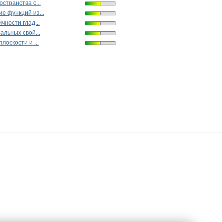
странства с...
е функций из...
чности глад...
альных свой...
лоскости и ...