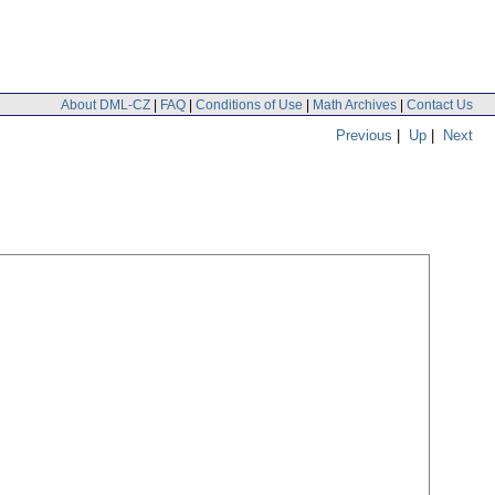
About DML-CZ
|
FAQ
|
Conditions of Use
|
Math Archives
|
Contact Us
Previous
|
Up
|
Next