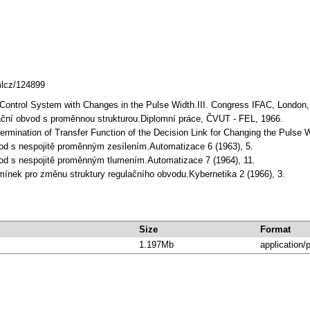
mlcz/124899
 Control System with Changes in the Pulse Width.III. Congress IFAC, London,
ulační obvod s proměnnou strukturou.Diplomní práce, ČVUT - FEL, 1966.
etermination of Transfer Function of the Decision Link for Changing the Puls
vod s nespojitě proměnným zesílením.Automatizace 6 (1963), 5.
bvod s nespojitě proměnným tlumením.Automatizace 7 (1964), 11.
mínek pro změnu struktury regulačního obvodu.Kybernetika 2 (1966), 3.
Size
Format
1.197Mb
application/