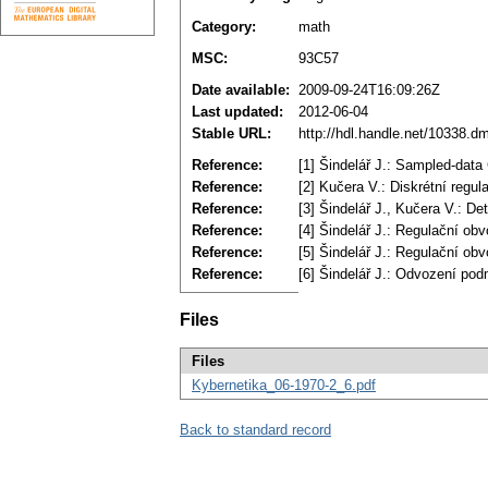
Category:
math
MSC:
93C57
Date available:
2009-09-24T16:09:26Z
Last updated:
2012-06-04
Stable URL:
http://hdl.handle.net/10338.d
Reference:
[1] Šindelář J.: Sampled-data
Reference:
[2] Kučera V.: Diskrétní reg
Reference:
[3] Šindelář J., Kučera V.: D
Reference:
[4] Šindelář J.: Regulační ob
Reference:
[5] Šindelář J.: Regulační o
Reference:
[6] Šindelář J.: Odvození pod
Files
Files
Kybernetika_06-1970-2_6.pdf
Back to standard record