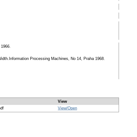
 1966.
e Width.Information Processing Machines, No 14, Praha 1968.
View
pdf
View/
Open