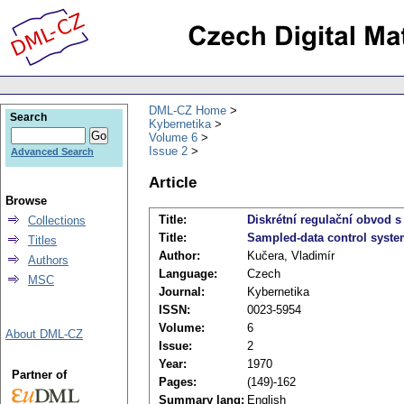
DML-CZ Home
Search
Kybernetika
Volume 6
Issue 2
Advanced Search
Article
Browse
Title:
Diskrétní regulační obvod s
Collections
Title:
Sampled-data control system 
Titles
Author:
Kučera, Vladimír
Authors
Language:
Czech
MSC
Journal:
Kybernetika
ISSN:
0023-5954
Volume:
6
About DML-CZ
Issue:
2
Year:
1970
Partner of
Pages:
(149)-162
Summary lang:
English