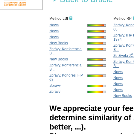
Method LSI
Method RP
News
Zprávy. Kong
68
News
Zprávy. IFIP
News
1974
New Books
Zprávy. Konf
Zprávy. Konferencia
Bi...
Bi...
Ze života J
New Books
Zprávy. Konf
Zprávy. Konferencia
Bi...
Bi...
News
Zprávy. Kongres IFIP
News
68
News
Správy
News
Zprávy
New Books
We appreciate your fe
determine similarity of
better, ...).