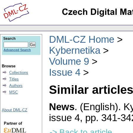
DML-CZ Home
Search
Kybernetika
Advanced Search
Volume 9
Browse
Issue 4
Collections
Titles
Similar articles
Authors
MSC
News
.
(English).
Ky
About DML-CZ
issue 4
,
pp. 341-34
Partner of
-> Back to article