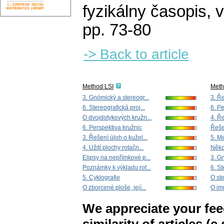
fyzikálny časopis
,
v
pp. 73-80
-> Back to article
Method LSI
Met
3. Gnómický a stereogr...
3. Ře
6. Stereografická proj...
6. P
O dvojdotykových kružn...
4. Ř
6. Perspektiva kružnic
Řešen
3. Řešení úloh o kužel...
5. M
4. Užití plochy rotačn...
Něko
Elipsy na nepřímkové p...
3. Gn
Poznámky k výkladu rot...
6. St
5. Cyklografie
O st
O zborcené ploše, její...
O im
We appreciate your fe