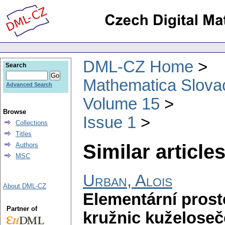
DML-CZ Home
Search
Mathematica Slova
Advanced Search
Volume 15
Browse
Issue 1
Collections
Titles
Similar articles
Authors
MSC
Urban, Alois
About DML-CZ
Elementární prost
Partner of
kružnic kuželoseč