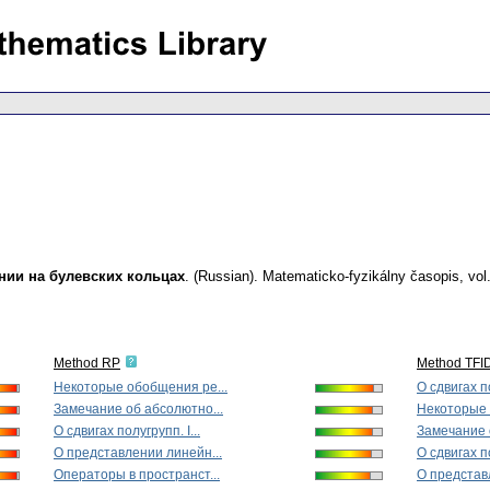
нии на булевских кольцах
.
(Russian).
Matematicko-fyzikálny časopis
,
vol
Method RP
Method TFI
Некоторые обобщения ре...
О сдвигах по
Замечание об абсолютно...
Некоторые 
О сдвигах полугрупп. I...
Замечание 
О представлении линейн...
О сдвигах по
Операторы в пространст...
О представ