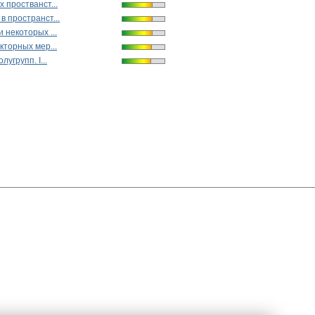
 простванст...
 пространст...
 некоторых ...
кторных мер...
лугрупп. I...