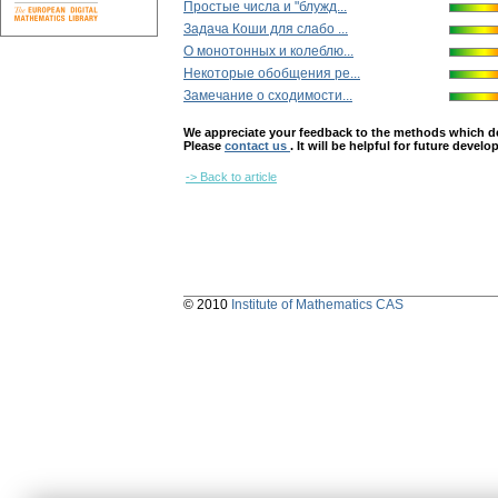
Простые числа и "блужд...
Задача Коши для слабо ...
О монотонных и колеблю...
Некоторые обобщения ре...
Замечание о сходимости...
We appreciate your feedback to the methods which deter
Please
contact us
. It will be helpful for future devel
-> Back to article
© 2010
Institute of Mathematics CAS