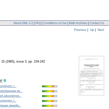
About DML-CZ
|
FAQ
|
Conditions of Use
|
Math Archives
|
Contact Us
Previous
|
Up
|
Next
. 15 (1965), issue 3
,
pp. 234-242
DF
лугрупп. I...
обобщения ре...
об абсолютно...
лугрупп. I...
лении линейн...