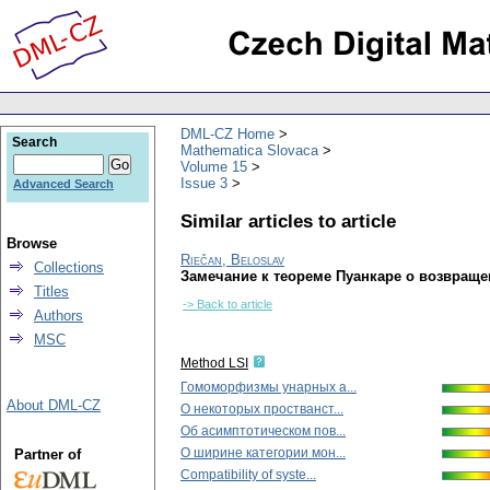
DML-CZ Home
Search
Mathematica Slovaca
Volume 15
Issue 3
Advanced Search
Similar articles to article
Browse
Riečan, Beloslav
Collections
Замечание к теореме Пуанкаре о возвраще
Titles
-> Back to article
Authors
MSC
Method LSI
Гомоморфизмы унарных а...
About DML-CZ
О некоторых простванст...
Об асимптотическом пов...
О ширине категории мон...
Partner of
Compatibility of syste...