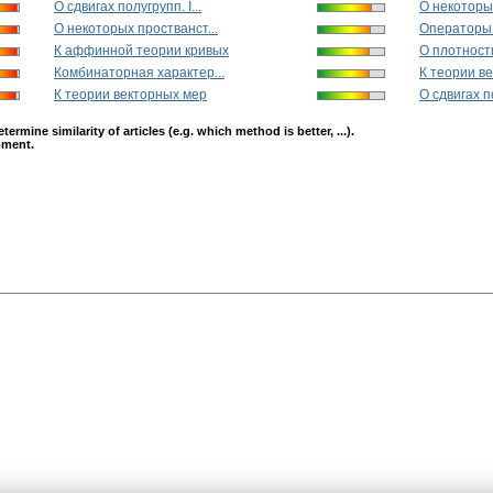
О сдвигах полугрупп. I...
О некоторых
О некоторых простванст...
Операторы в
К аффинной теории кривых
О плотности
Комбинаторная характер...
К теории ве
К теории векторных мер
О сдвигах по
mine similarity of articles (e.g. which method is better, ...).
opment.